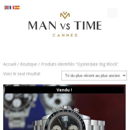
Accueil
/
Boutique
/ Produits identifiés “Oysterdate Big Block”
Voici le seul résultat
Vendu !