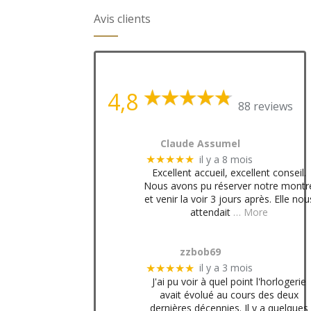
Avis clients
4,8
88 reviews
Claude Assumel
il y a 8 mois
★★★★★
Excellent accueil, excellent conseil.
Nous avons pu réserver notre montr
et venir la voir 3 jours après. Elle nou
attendait
… More
zzbob69
il y a 3 mois
★★★★★
J'ai pu voir à quel point l'horlogerie
avait évolué au cours des deux
dernières décennies. Il y a quelques