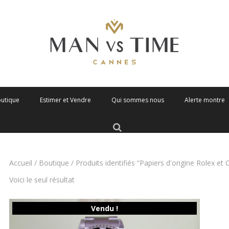
outique
Estimer et Vendre
Qui sommes nous
Alerte montre
Accueil
/
Boutique
/ Produits identifiés “Papiers d'origine Rolex et
Voici le seul résultat
Vendu !