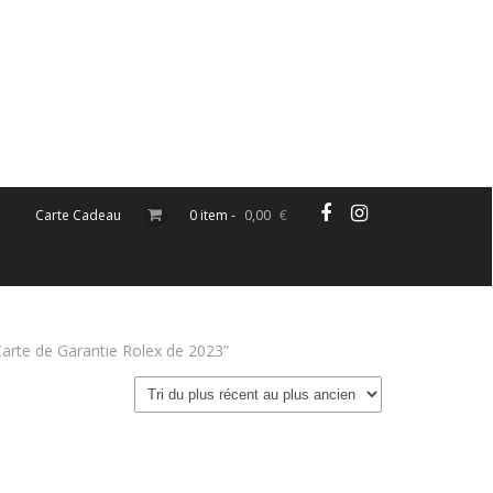
Carte Cadeau
0 item -
0,00
€
 Carte de Garantie Rolex de 2023”