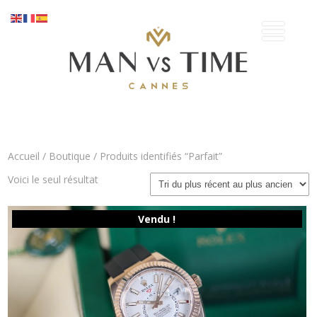
Accueil
/
Boutique
/ Produits identifiés “Parfait”
Voici le seul résultat
Vendu !