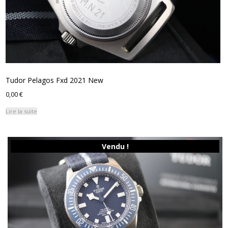
Tudor Pelagos Fxd 2021 New
0,00
€
Lire la suite
Vendu !