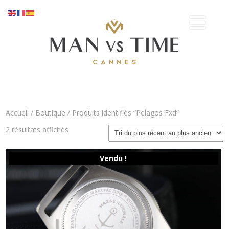
Accueil
/
Boutique
/ Produits identifiés “Pelagos Fxd”
Trié
2 résultats affichés
du
plus
récent
Vendu !
au
plus
ancien