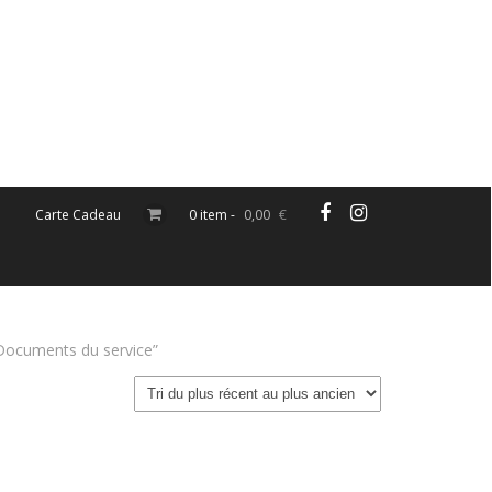
Carte Cadeau
0 item -
0,00
€
t Documents du service”