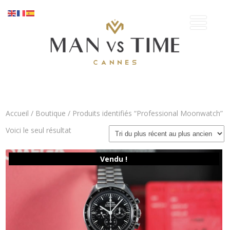
Accueil
/
Boutique
/ Produits identifiés “Professional Moonwatch”
Voici le seul résultat
Vendu !