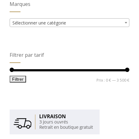
Marques
Sélectionner une catégorie
Filtrer par tarif
Filtrer
Prix
Prix
Prix :
0 €
—
3 500 €
min
max