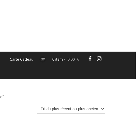
Carte Cadeau
0 item -
0,00
€
e”