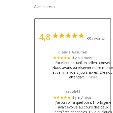
Avis clients
4,8
88 reviews
Claude Assumel
il y a 8 mois
★★★★★
Excellent accueil, excellent conseil.
Nous avons pu réserver notre montr
et venir la voir 3 jours après. Elle nou
attendait
… More
zzbob69
il y a 3 mois
★★★★★
J'ai pu voir à quel point l'horlogerie
avait évolué au cours des deux
dernières décennies. Il y a quelques