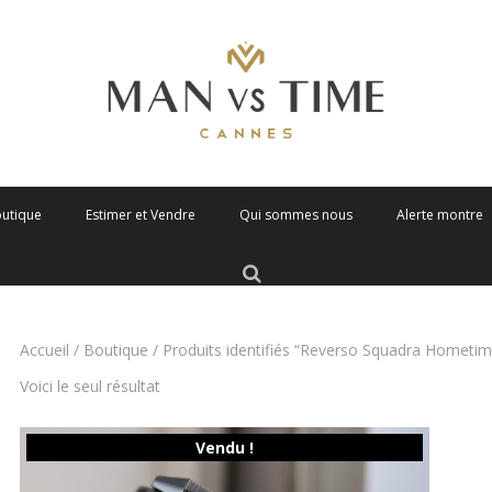
outique
Estimer et Vendre
Qui sommes nous
Alerte montre
Accueil
/
Boutique
/ Produits identifiés “Reverso Squadra Hometim
Voici le seul résultat
Vendu !