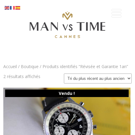
Accueil
/
Boutique
/ Produits identifiés “Révisée et Garantie 1an”
Trié
2 résultats affichés
du
plus
récent
Vendu !
au
plus
ancien