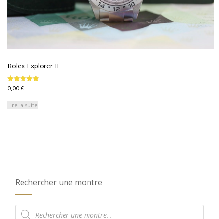
Rolex Explorer II
0,00
€
Note
5.00
sur 5
Lire la suite
Rechercher une montre
Recherche
de