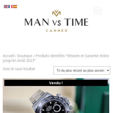
Accueil
/
Boutique
/ Produits identifiés “Révisée et Garantie Rolex
jusqu'en Août 2027”
Voici le seul résultat
Vendu !