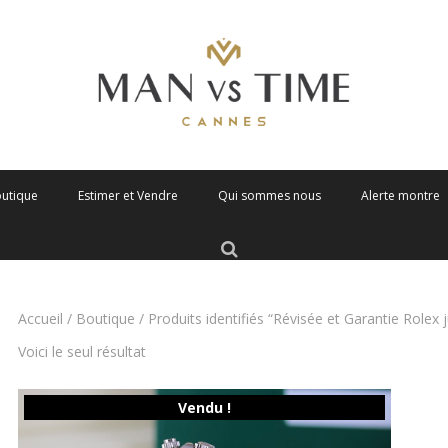
outique
Estimer et Vendre
Qui sommes nous
Alerte montre
Accueil
/
Boutique
/ Produits identifiés “Révisée et Garantie Rolex 
Voici le seul résultat
Vendu !