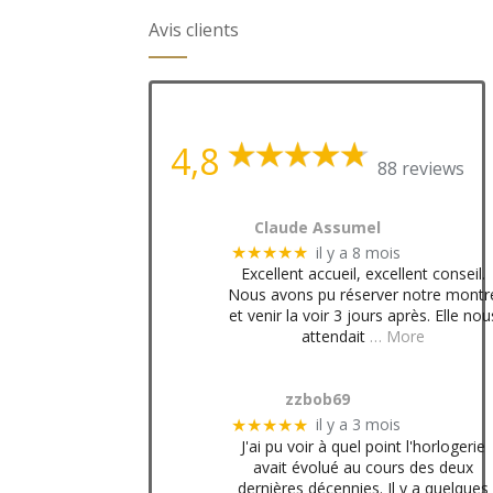
Avis clients
4,8
88 reviews
Claude Assumel
il y a 8 mois
★★★★★
Excellent accueil, excellent conseil.
Nous avons pu réserver notre montr
et venir la voir 3 jours après. Elle nou
attendait
… More
zzbob69
il y a 3 mois
★★★★★
J'ai pu voir à quel point l'horlogerie
avait évolué au cours des deux
dernières décennies. Il y a quelques