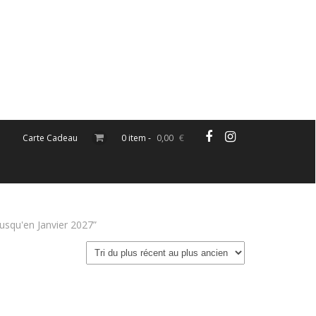
Carte Cadeau
0 item -
0,00
€
jusqu'en Janvier 2027”