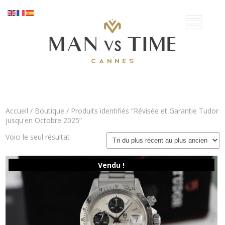
Accueil
/
Boutique
/ Produits identifiés “Révisée et Garantie Tudor
jusqu'en Octobre 2025”
Voici le seul résultat
Vendu !