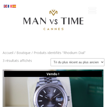
Accueil
/
Boutique
/ Produits identifiés “Rhodium Dial”
Trié
3 résultats affichés
du
plus
récent
Vendu !
au
plus
ancien