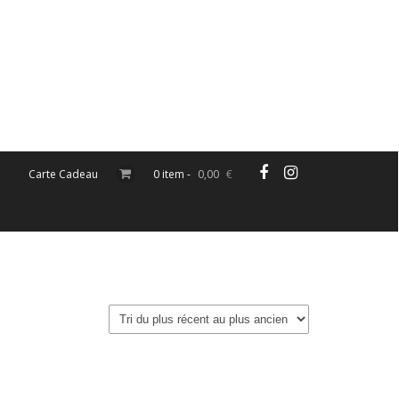
Carte Cadeau
0 item -
0,00
€