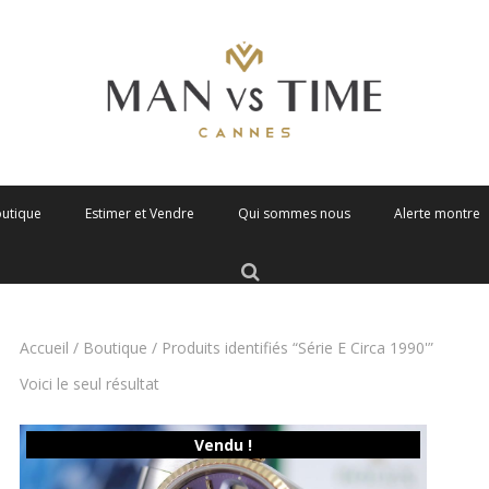
outique
Estimer et Vendre
Qui sommes nous
Alerte montre
Accueil
/
Boutique
/ Produits identifiés “Série E Circa 1990'”
Voici le seul résultat
Vendu !