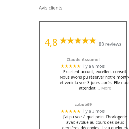
Avis clients
4,8
88 reviews
Claude Assumel
il y a 8 mois
★★★★★
Excellent accueil, excellent conseil.
Nous avons pu réserver notre montr
et venir la voir 3 jours après. Elle nou
attendait
… More
zzbob69
il y a 3 mois
★★★★★
J'ai pu voir à quel point l'horlogerie
avait évolué au cours des deux
dernières décennies. Il y a quelques