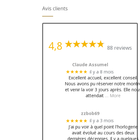
Avis clients
4,8
88 reviews
Claude Assumel
il y a 8 mois
★★★★★
Excellent accueil, excellent conseil.
Nous avons pu réserver notre montr
et venir la voir 3 jours après. Elle nou
attendait
… More
zzbob69
il y a 3 mois
★★★★★
J'ai pu voir à quel point l'horlogerie
avait évolué au cours des deux
dernières décennies. Il y a quelques