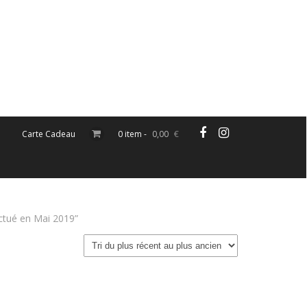
Carte Cadeau
0 item -
0,00
€
ectué en Mai 2019”