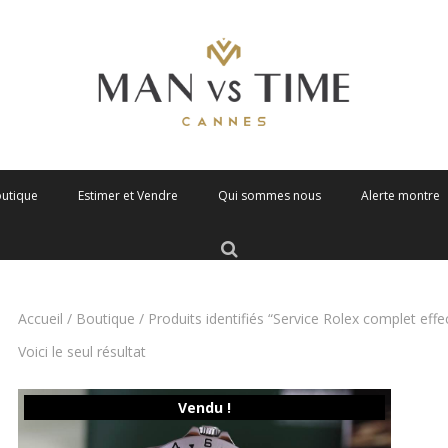
outique
Estimer et Vendre
Qui sommes nous
Alerte montre
Accueil
/
Boutique
/ Produits identifiés “Service Rolex complet eff
Voici le seul résultat
Vendu !