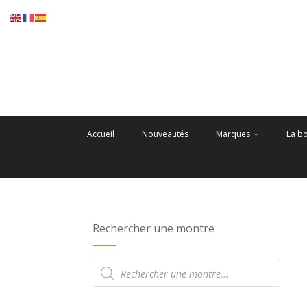
Accueil
Nouveautés
Marques
La b
Rechercher une montre
Recherche
de
produits