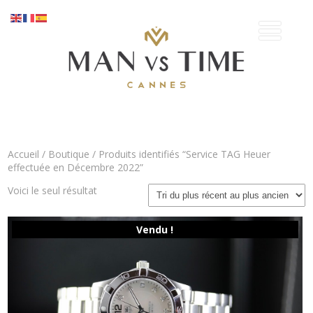
Accueil
/
Boutique
/ Produits identifiés “Service TAG Heuer
effectuée en Décembre 2022”
Voici le seul résultat
Vendu !