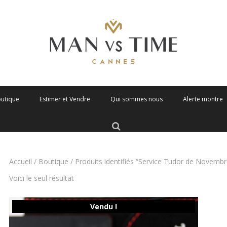
outique
Estimer et Vendre
Qui sommes nous
Alerte montre
Accueil
/
Boutique
/ Produits identifiés “Service Tudor de Novemb
Voici le seul résultat
Vendu !