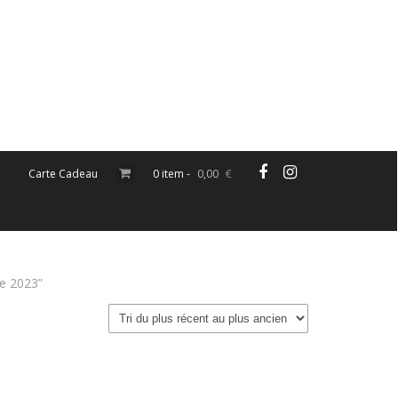
Carte Cadeau
0 item -
0,00
€
re 2023”