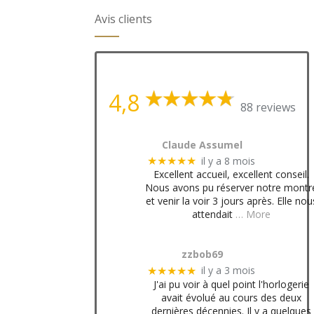
Avis clients
4,8
88 reviews
Claude Assumel
il y a 8 mois
★★★★★
Excellent accueil, excellent conseil.
Nous avons pu réserver notre montr
et venir la voir 3 jours après. Elle nou
attendait
… More
zzbob69
il y a 3 mois
★★★★★
J'ai pu voir à quel point l'horlogerie
avait évolué au cours des deux
dernières décennies. Il y a quelques