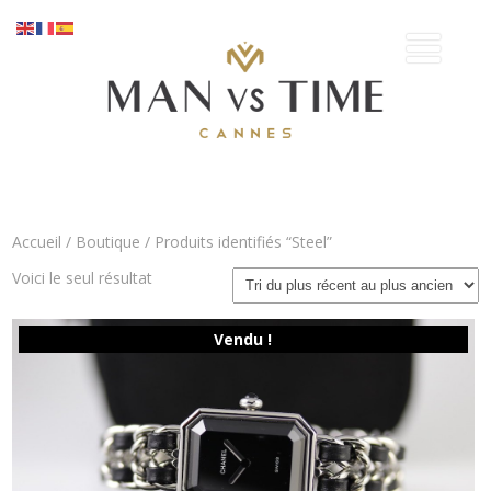
Accueil
/
Boutique
/ Produits identifiés “Steel”
Voici le seul résultat
Vendu !