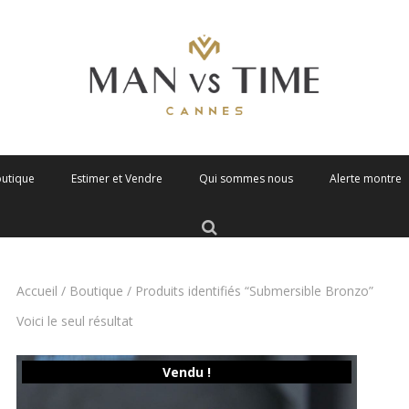
outique
Estimer et Vendre
Qui sommes nous
Alerte montre
Accueil
/
Boutique
/ Produits identifiés “Submersible Bronzo”
Voici le seul résultat
Vendu !