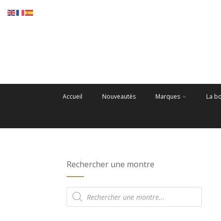
Accueil
Nouveautés
Marques
La b
Rechercher une montre
Recherche
de
produits