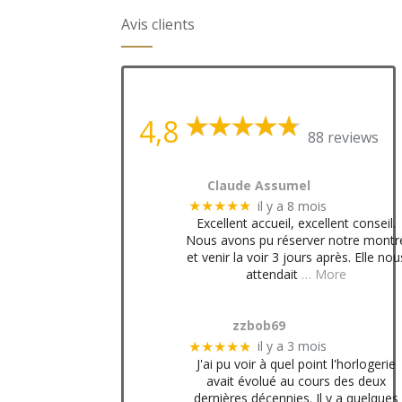
Avis clients
4,8
88 reviews
Claude Assumel
il y a 8 mois
★★★★★
Excellent accueil, excellent conseil.
Nous avons pu réserver notre montr
et venir la voir 3 jours après. Elle nou
attendait
… More
zzbob69
il y a 3 mois
★★★★★
J'ai pu voir à quel point l'horlogerie
avait évolué au cours des deux
dernières décennies. Il y a quelques