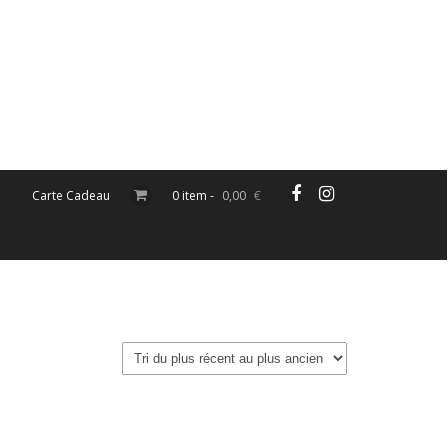
Carte Cadeau
0 item -
0,00
€