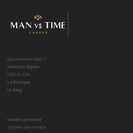
Qui sommes nous ?
Mentions légales
CGU et CGV
La Boutique
Le Mag
Vendre sa montre
Trouver une montre