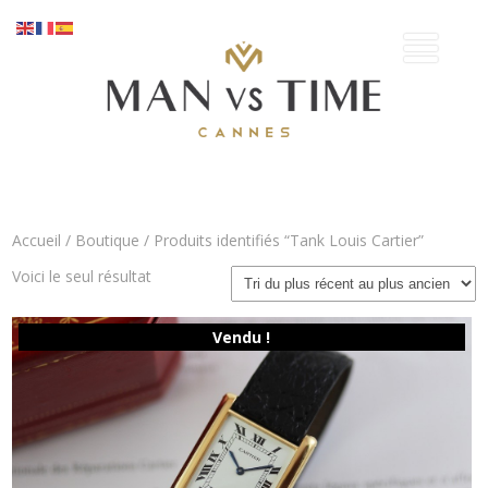
Accueil
/
Boutique
/ Produits identifiés “Tank Louis Cartier”
Voici le seul résultat
Vendu !