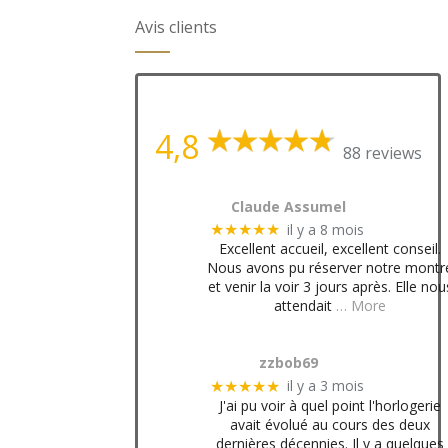
Avis clients
4,8
88 reviews
Claude Assumel
il y a 8 mois
★★★★★
Excellent accueil, excellent conseil.
Nous avons pu réserver notre montr
et venir la voir 3 jours après. Elle nou
attendait
… More
zzbob69
il y a 3 mois
★★★★★
J'ai pu voir à quel point l'horlogerie
avait évolué au cours des deux
dernières décennies. Il y a quelques