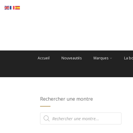
Accueil
Nouveautés
Marques
La b
Rechercher une montre
Recherche
de
produits