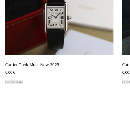
ancien
Cartier Tank Must New 2025
Car
0,00
€
0,00
Lire la suite
Lire 