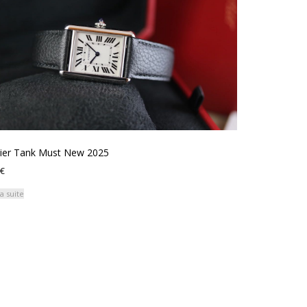
tier Tank Must New 2025
€
la suite