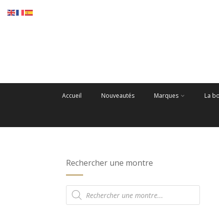
Accueil
Nouveautés
Marques
La b
Rechercher une montre
Recherche
de
produits