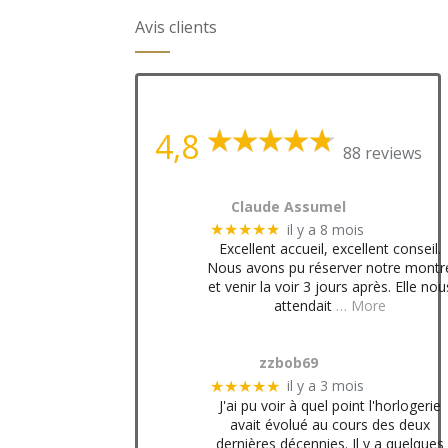
Avis clients
4,8
88 reviews
Claude Assumel
il y a 8 mois
★★★★★
Excellent accueil, excellent conseil.
Nous avons pu réserver notre montr
et venir la voir 3 jours après. Elle nou
attendait
… More
zzbob69
il y a 3 mois
★★★★★
J'ai pu voir à quel point l'horlogerie
avait évolué au cours des deux
dernières décennies. Il y a quelques