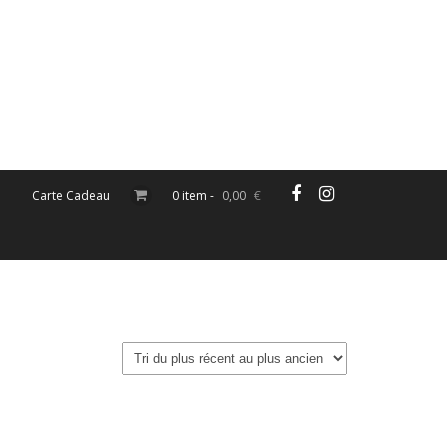
Carte Cadeau
0 item -
0,00
€