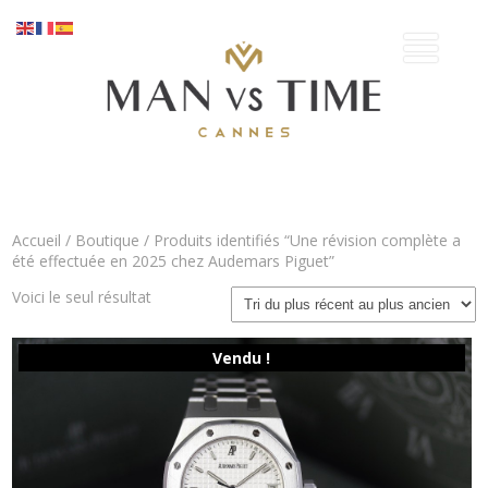
Accueil
/
Boutique
/ Produits identifiés “Une révision complète a
été effectuée en 2025 chez Audemars Piguet”
Voici le seul résultat
Vendu !