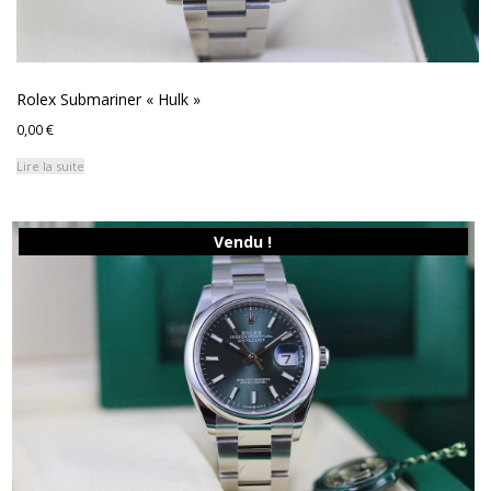
Rolex Submariner « Hulk »
0,00
€
Lire la suite
Vendu !