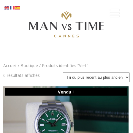
Accueil
/
Boutique
/ Produits identifiés “Vert”
Trié
6 résultats affichés
du
plus
récent
Vendu !
au
plus
ancien