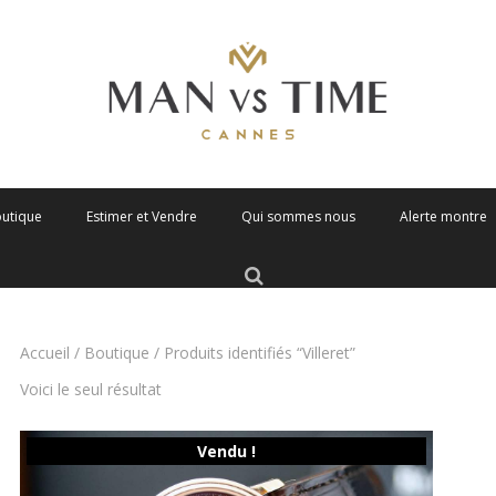
outique
Estimer et Vendre
Qui sommes nous
Alerte montre
Accueil
/
Boutique
/ Produits identifiés “Villeret”
Voici le seul résultat
Vendu !