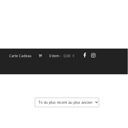
Carte Cadeau
0 item -
0,00
€