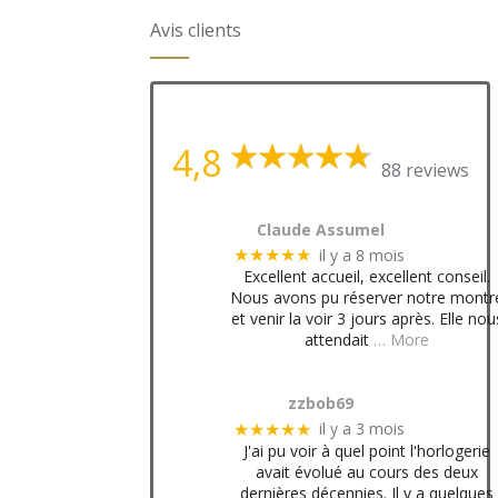
Avis clients
4,8
88 reviews
Claude Assumel
il y a 8 mois
★★★★★
Excellent accueil, excellent conseil.
Nous avons pu réserver notre montr
et venir la voir 3 jours après. Elle nou
attendait
… More
zzbob69
il y a 3 mois
★★★★★
J'ai pu voir à quel point l'horlogerie
avait évolué au cours des deux
dernières décennies. Il y a quelques