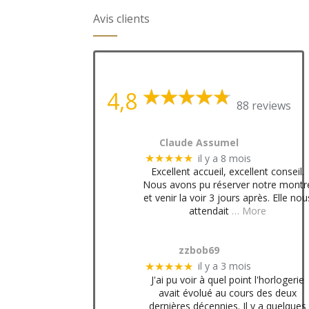
Avis clients
4,8
88 reviews
Claude Assumel
il y a 8 mois
★★★★★
Excellent accueil, excellent conseil.
Nous avons pu réserver notre montr
et venir la voir 3 jours après. Elle nou
attendait
… More
zzbob69
il y a 3 mois
★★★★★
J'ai pu voir à quel point l'horlogerie
avait évolué au cours des deux
dernières décennies. Il y a quelques