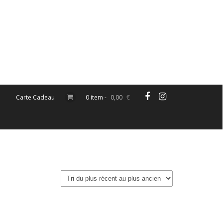
Carte Cadeau
0 item -
0,00
€