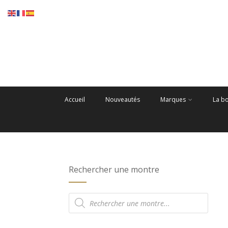
Accueil
Nouveautés
Marques
La b
Rechercher une montre
Recherche
de
produits