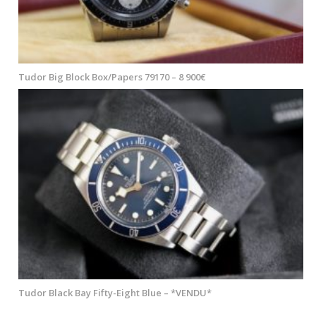
Tudor Big Block Box/Papers 79170 – 8 900€
Tudor Black Bay Fifty-Eight Blue – *VENDU*