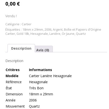
0,00
€
Vendu !
Catégorie :
Cartier
Étiquettes :
18mm x 29mm
,
2006
,
Argent
,
Boîte et Papiers d'Origine
Cartier
,
Gold 18k
,
Hexagonale
,
Lanière
,
Or Jaune
,
Quartz
Description
Avis (0)
Description
Cr
itères
Informations
Modèle
Cartier Lanière Hexagonale
Référence
Hexagonale
État
Très Bon
Dimension
18mm x 29mm
Année
2006
Mouvement
Quartz