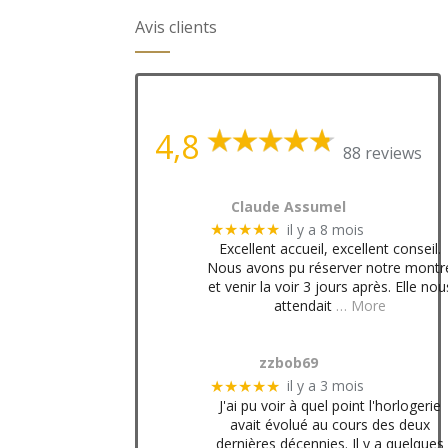
Avis clients
4,8
88 reviews
Claude Assumel
il y a 8 mois
★★★★★
Excellent accueil, excellent conseil.
Nous avons pu réserver notre montr
et venir la voir 3 jours après. Elle nou
attendait
… More
zzbob69
il y a 3 mois
★★★★★
J'ai pu voir à quel point l'horlogerie
avait évolué au cours des deux
dernières décennies. Il y a quelques