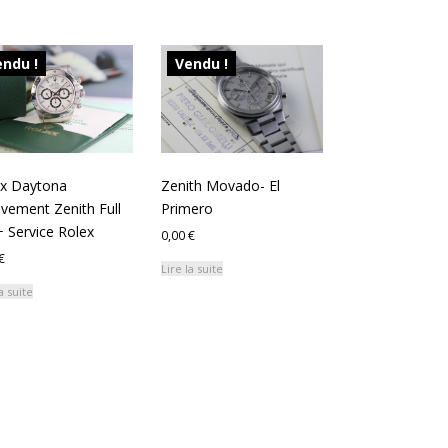
ndu !
Vendu !
ex Daytona
Zenith Movado- El
ement Zenith Full
Primero
+ Service Rolex
0,00
€
€
Lire la suite
a suite