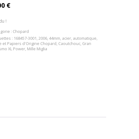
00
€
du !
gorie :
Chopard
uettes :
168457-3001
,
2006
,
44mm
,
acier
,
automatique
,
e et Papiers d'Origine Chopard
,
Caoutchouc
,
Gran
ismo XL Power
,
Mille Miglia