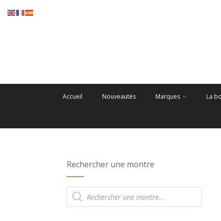
Accueil
Nouveautés
Marques
La b
Rechercher une montre
Recherche
de
produits