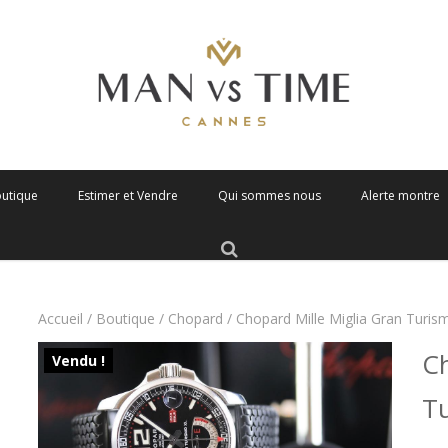
outique
Estimer et Vendre
Qui sommes nous
Alerte montre
Accueil
/
Boutique
/
Chopard
/ Chopard Mille Miglia Gran Turi
Ch
Vendu !
T