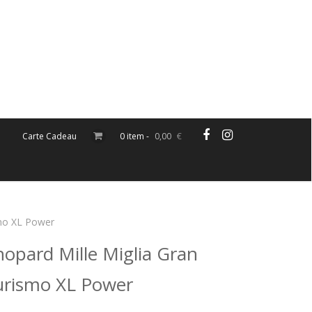
Carte Cadeau
0 item -
0,00
€
smo XL Power
opard Mille Miglia Gran
urismo XL Power