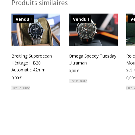
Produits similaires
Vendu !
Vendu !
Ve
Breitling Superocean
Omega Speedy Tuesday
Rol
Héritage II B20
Ultraman
Mouv
Automatic 42mm
set 
0,00
€
0,00
€
0,00
Lire la suite
Lire la suite
Lire l