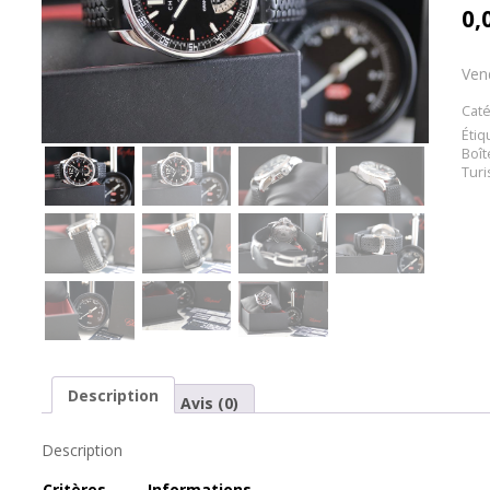
0,
Ven
Caté
Étiq
Boît
Tur
Description
Avis (0)
Description
Cr
itères
Informations