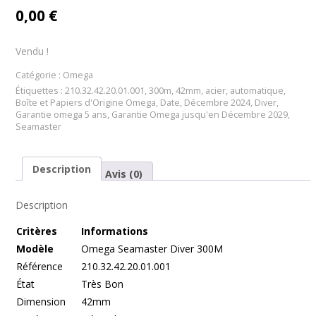
0,00
€
Vendu !
Catégorie :
Omega
Étiquettes :
210.32.42.20.01.001
,
300m
,
42mm
,
acier
,
automatique
,
Boîte et Papiers d'Origine Omega
,
Date
,
Décembre 2024
,
Diver
,
Garantie omega 5 ans
,
Garantie Omega jusqu'en Décembre 2029
,
Seamaster
Description
Avis (0)
Description
Cr
itères
Informations
Modèle
Omega Seamaster Diver 300M
Référence
210.32.42.20.01.001
État
Très Bon
Dimension
42mm