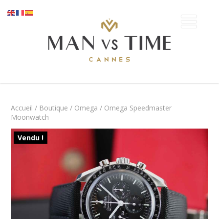
Accueil
/
Boutique
/
Omega
/ Omega Speedmaster
Moonwatch
Vendu !