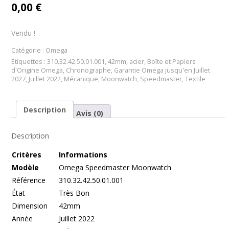
0,00
€
Vendu !
Catégorie :
Omega
Étiquettes :
310.32.42.50.01.001
,
42mm
,
acier
,
Boîte et Papiers
d'Origine Omega
,
Chronographe
,
Garantie Omega jusqu'en Juillet
2027
,
Juillet 2022
,
Mécanique
,
Moonwatch
,
Speedmaster
,
Textile
Description
Avis (0)
Description
Cr
itères
Informations
Modèle
Omega Speedmaster Moonwatch
Référence
310.32.42.50.01.001
État
Très Bon
Dimension
42mm
Année
Juillet 2022