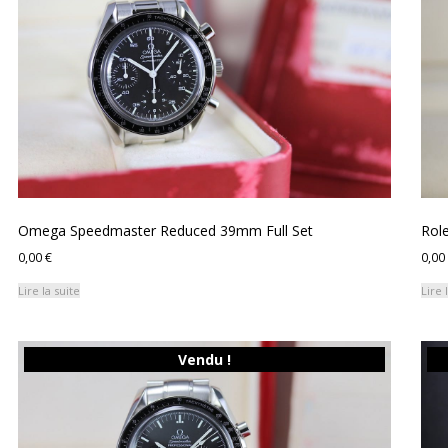
Omega Speedmaster Reduced 39mm Full Set
Role
0,00
€
0,00
Lire la suite
Lire 
Vendu !