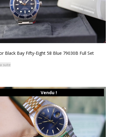
r Black Bay Fifty-Eight 58 Blue 79030B Full Set
la suite
Vendu !