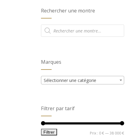
Rechercher une montre
Recherche
de
produits
Marques
Sélectionner une catégorie
Filtrer par tarif
Filtrer
Prix
Prix
Prix :
0 €
—
38 000 €