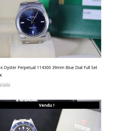
x Oyster Perpetual 114300 39mm Blue Dial Full Set
€
la suite
Vendu !