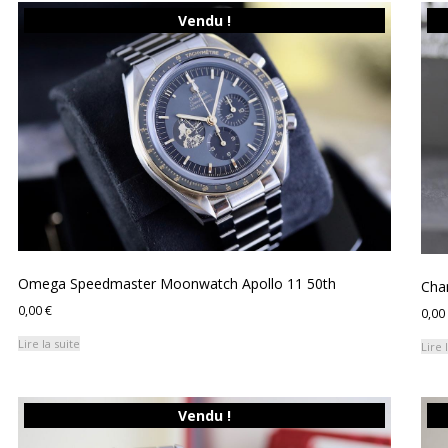
Vendu !
Omega Speedmaster Moonwatch Apollo 11 50th
Chan
0,00
€
0,00
Lire la suite
Lire 
Vendu !