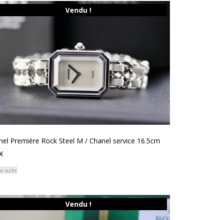
Vendu !
el Première Rock Steel M / Chanel service 16.5cm
€
la suite
Vendu !