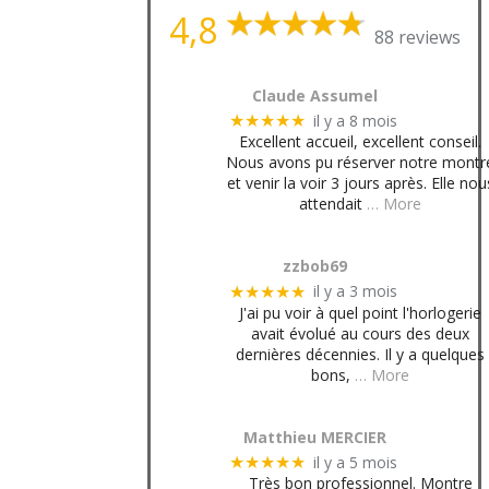
4,8
88 reviews
Claude Assumel
il y a 8 mois
★★★★★
Excellent accueil, excellent conseil.
Nous avons pu réserver notre montr
et venir la voir 3 jours après. Elle nou
attendait
… More
zzbob69
il y a 3 mois
★★★★★
J'ai pu voir à quel point l'horlogerie
avait évolué au cours des deux
dernières décennies. Il y a quelques
bons,
… More
Matthieu MERCIER
il y a 5 mois
★★★★★
Très bon professionnel. Montre