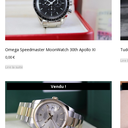
Omega Speedmaster MoonWatch 30th Apollo XI
Tudo
0,00
€
Lire 
Lire la suite
Vendu !