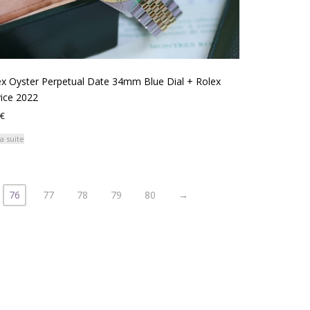
ex Oyster Perpetual Date 34mm Blue Dial + Rolex
vice 2022
€
la suite
76
77
78
79
80
→