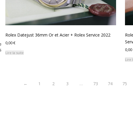
Rolex Datejust 36mm Or et Acier + Rolex Service 2022
Rol
Ser
0,00
€
e
s
0,00
Lire la suite
Lire 
←
1
2
3
…
73
74
75