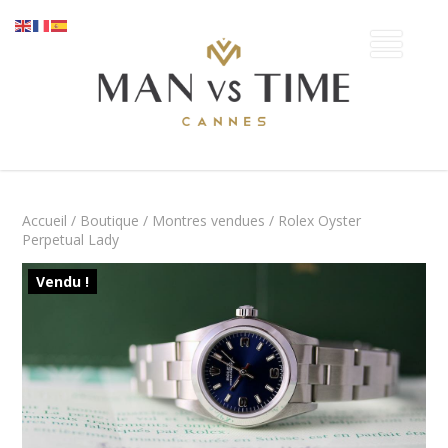
Accueil
/
Boutique
/
Montres vendues
/ Rolex Oyster
Perpetual Lady
Vendu !