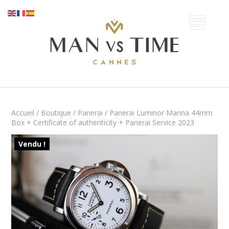
Accueil
/
Boutique
/
Panerai
/ Panerai Luminor Marina 44mm
Box + Certificate of authenticity + Panerai Service 2023
Vendu !