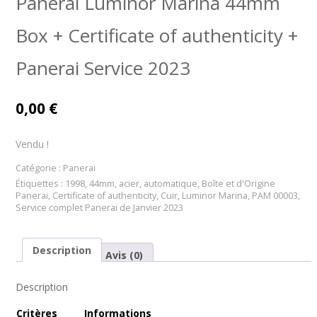
Panerai Luminor Marina 44mm
Box + Certificate of authenticity +
Panerai Service 2023
0,00
€
Vendu !
Catégorie :
Panerai
Étiquettes :
1998
,
44mm
,
acier
,
automatique
,
Boîte et d'Origine
Panerai
,
Certificate of authenticity
,
Cuir
,
Luminor Marina
,
PAM 00003
,
Service complet Panerai de Janvier 2023
Description
Avis (0)
Description
Cr
itères
Informations