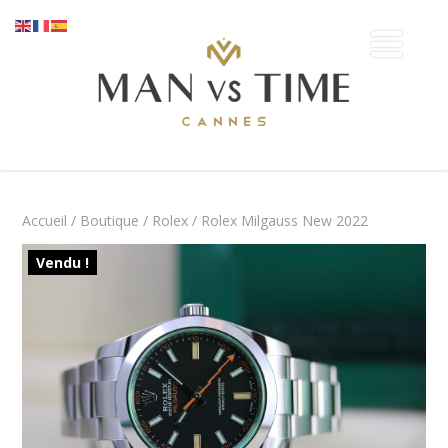
Accueil
/
Boutique
/
Rolex
/ Rolex Milgauss New 2022
Vendu !