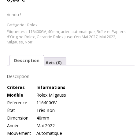
Vendu !
Catégorie :
Rolex
Étiquettes :
116400GV
,
40mm
,
acier
,
automatique
,
Boîte et Papiers
d'Origine Rolex
,
Garantie Rolex jusqu'en Mai 2027
,
Mai 2022
,
Milgauss
,
Noir
Description
Avis (0)
Description
Cr
itères
Informations
Modèle
Rolex Milgauss
Référence
116400GV
État
Très Bon
Dimension
40mm
Année
Mai 2022
Mouvement
Automatique