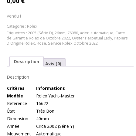
0,00
€
Vendu !
Catégorie :
Rolex
Étiquettes :
2005 (Série D)
,
26mm
,
76080
,
acier
,
automatique
,
Carte
de Garantie Rolex de Octobre 2022
,
Oyster Perpetual Lady
,
Papiers
D'Origine Rolex
,
Rose
,
Service Rolex Octobre 2022
Description
Avis (0)
Description
Cr
itères
Informations
Modèle
Rolex Yacht-Master
Référence
16622
État
Très Bon
Dimension
40mm
Année
Circa 2002 (Série Y)
Mouvement
Automatique