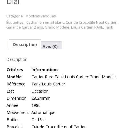
Dial
Catégorie :
Montres vendues
Étiquettes :
Cadran en email blanc
,
Cuir de Crocodile Neuf Cartier
,
Garantie Cartier 2 ans
,
Grand Modèle
,
Louis Cartier
,
RARE
,
Tank
Description
Avis (0)
Description
Cr
itères
Informations
Modèle
Cartier Rare Tank Louis Cartier Grand Modele
Référence
Tank Louis Cartier
État
Occasion
Dimension
28,2mmm
Année
1980
Mouvement
Automatique
Boitier
Or 18kt
Bracelet
Cuir de Crocodile neuf Cartier