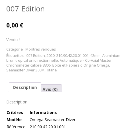
007 Edition
0,00
€
Vendu !
Catégorie :
Montres vendues
Étiquettes :
007 Edition
,
2020
,
210.90.42.20.01.001
,
42mm
,
Aluminium
brun tropical unidirectionnelle
,
Automatique – Co-Axial Master
Chronometer calibre 8806
,
Boîte et Papiers d'Origine Omega
,
Seamaster Diver 300M
,
Titane
Description
Avis (0)
Description
Cr
itères
Informations
Modèle
Omega Seamaster Diver
Référence
210.90.42.20.01.001