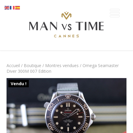
Accueil
/
Boutique
/
Montres vendues
/ Omega Seamaster
Diver 300M 007 Edition
Vendu !