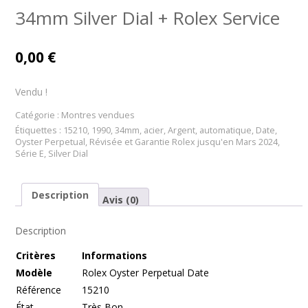
34mm Silver Dial + Rolex Service
0,00
€
Vendu !
Catégorie :
Montres vendues
Étiquettes :
15210
,
1990
,
34mm
,
acier
,
Argent
,
automatique
,
Date
,
Oyster Perpetual
,
Révisée et Garantie Rolex jusqu'en Mars 2024
,
Série E
,
Silver Dial
Description
Avis (0)
Description
Cr
itères
Informations
Modèle
Rolex Oyster Perpetual Date
Référence
15210
État
Très Bon