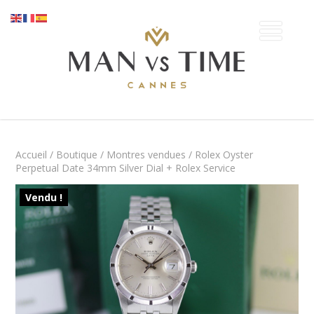
Accueil
/
Boutique
/
Montres vendues
/ Rolex Oyster
Perpetual Date 34mm Silver Dial + Rolex Service
Vendu !