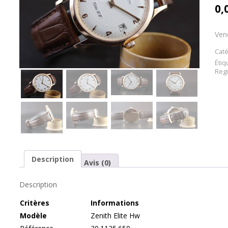
0,
Ven
Caté
Étiq
Regi
Description
Avis (0)
Description
Cr
itères
Informations
Modèle
Zenith Elite Hw