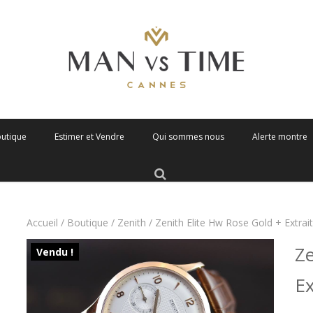
outique
Estimer et Vendre
Qui sommes nous
Alerte montre
Accueil
/
Boutique
/
Zenith
/ Zenith Elite Hw Rose Gold + Extrai
Ze
Vendu !
Ex