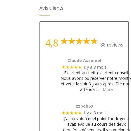
Avis clients
4,8
88 reviews
Claude Assumel
il y a 8 mois
★★★★★
Excellent accueil, excellent conseil.
Nous avons pu réserver notre montr
et venir la voir 3 jours après. Elle nou
attendait
… More
zzbob69
il y a 3 mois
★★★★★
J'ai pu voir à quel point l'horlogerie
avait évolué au cours des deux
dernières décennies. Il y a quelques