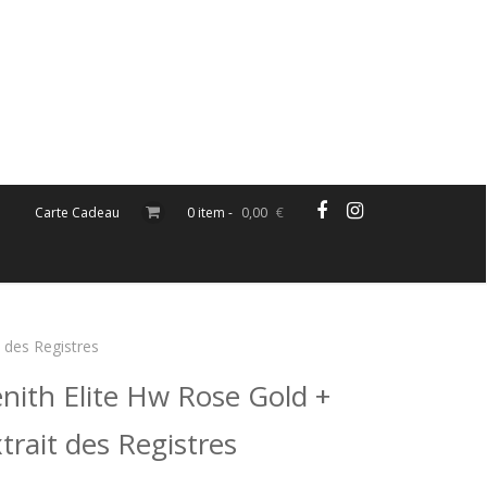
Carte Cadeau
0 item -
0,00
€
t des Registres
nith Elite Hw Rose Gold +
trait des Registres