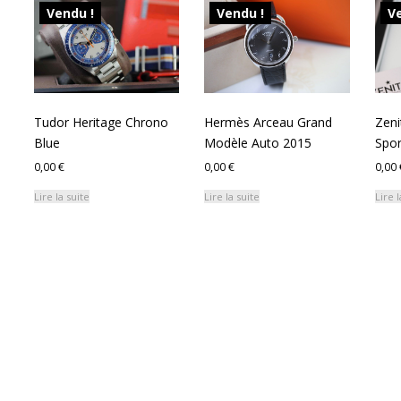
Vendu !
Vendu !
Ve
Tudor Heritage Chrono
Hermès Arceau Grand
Zeni
Blue
Modèle Auto 2015
Spor
0,00
€
0,00
€
0,00
Lire la suite
Lire la suite
Lire l