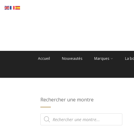
Accueil
Nouveautés
Marques
La b
Rechercher une montre
Recherche
de
produits