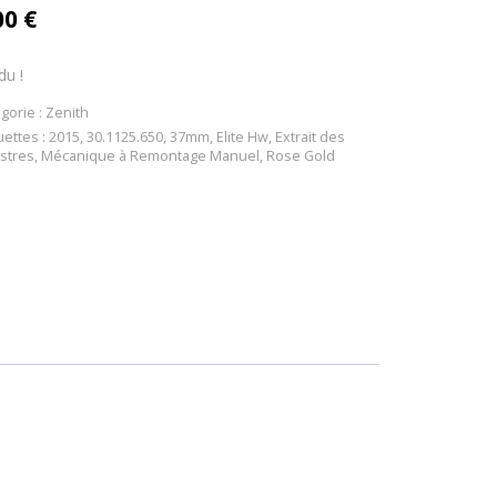
00
€
du !
gorie :
Zenith
uettes :
2015
,
30.1125.650
,
37mm
,
Elite Hw
,
Extrait des
stres
,
Mécanique à Remontage Manuel
,
Rose Gold