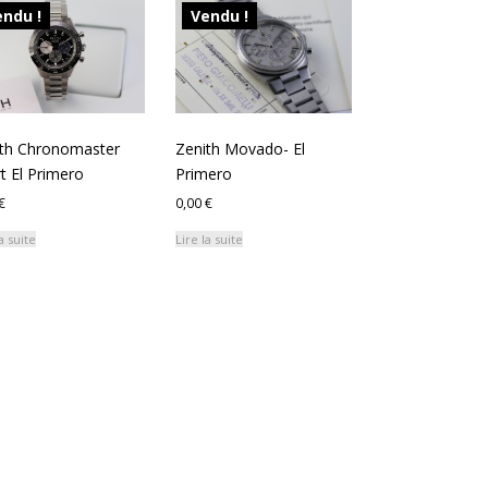
ndu !
Vendu !
th Chronomaster
Zenith Movado- El
t El Primero
Primero
€
0,00
€
a suite
Lire la suite