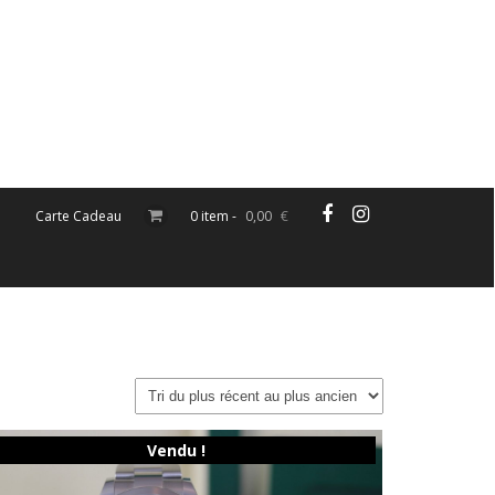
Carte Cadeau
0 item -
0,00
€
Vendu !