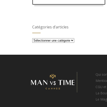
Catégories d’articles
Catégories
d’articles
Qui so
Mention
CGU et
La Bou
Le Ma