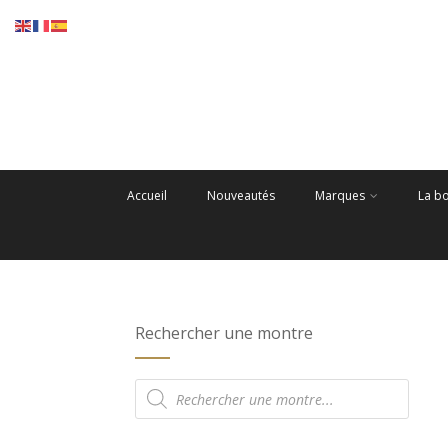
Accueil
Nouveautés
Marques
La b
Rechercher une montre
Recherche
de
produits