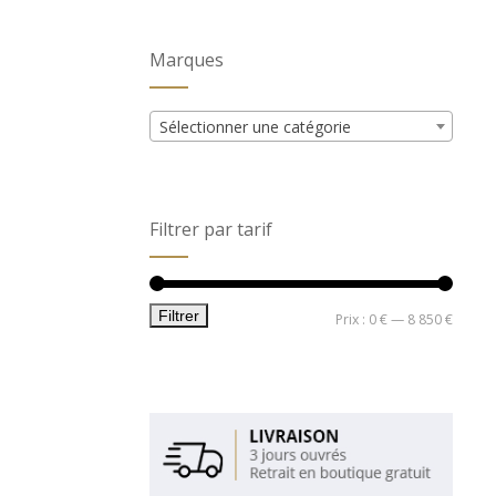
Marques
Sélectionner une catégorie
Filtrer par tarif
Filtrer
Prix
Prix
Prix :
0 €
—
8 850 €
min
max