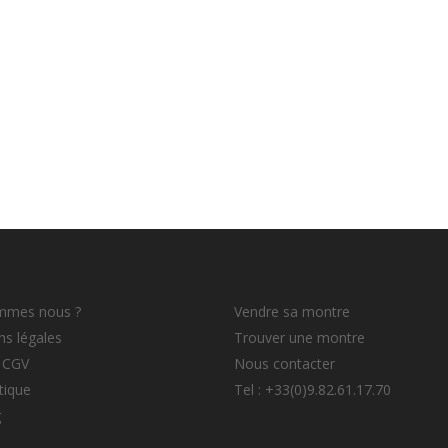
mmes nous ?
Vendre sa montre
s légales
Trouver une montre
 CGV
Nous contacter
tique
Tel : +33(0)9.82.61.17.70
g