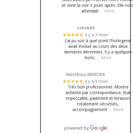
et venir la voir 3 jours après. Elle nou
attendait
… More
zzbob69
il y a 3 mois
★★★★★
J'ai pu voir à quel point l'horlogerie
avait évolué au cours des deux
dernières décennies. Il y a quelques
bons,
… More
Matthieu MERCIER
il y a 5 mois
★★★★★
Très bon professionnel. Montre
achetée par correspondance. Etat
impeccable, paiement et livraison
totalement sécurisés,
accompagnement
… More