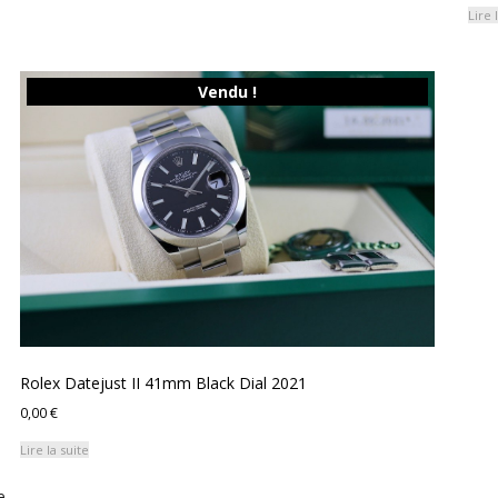
Lire 
Vendu !
Rolex Datejust II 41mm Black Dial 2021
0,00
€
Lire la suite
e