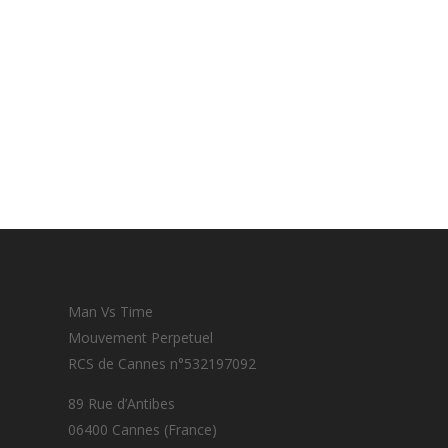
Man Vs Time
Mouvement Perpetuel
RCS de Cannes n°532197092
89 Rue d’Antibes
06400 Cannes (France)