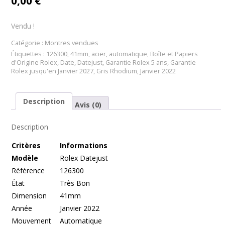
0,00
€
Vendu !
Catégorie :
Montres vendues
Étiquettes :
126300
,
41mm
,
acier
,
automatique
,
Boîte et Papiers
d'Origine Rolex
,
Date
,
Datejust
,
Garantie Rolex 5 ans
,
Garantie
Rolex jusqu'en Janvier 2027
,
Gris Rhodium
,
Janvier 2022
Description
Avis (0)
Description
Cr
itères
Informations
Modèle
Rolex Datejust
Référence
126300
État
Très Bon
Dimension
41mm
Année
Janvier 2022
Mouvement
Automatique