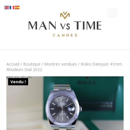
Accueil
/
Boutique
/
Montres vendues
/ Rolex Datejust 41mm
Rhodium Dial 2022
Vendu !