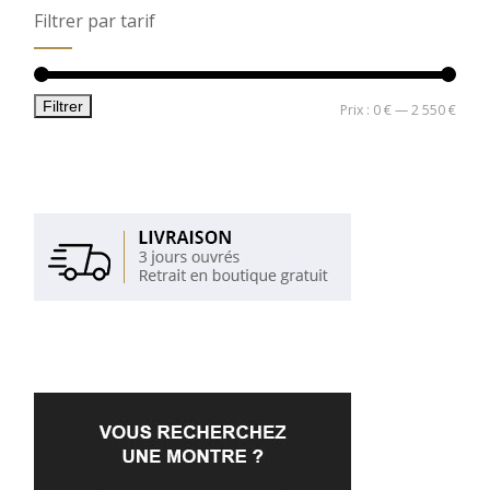
Filtrer par tarif
Filtrer
Prix
Prix
Prix :
0 €
—
2 550 €
min
max