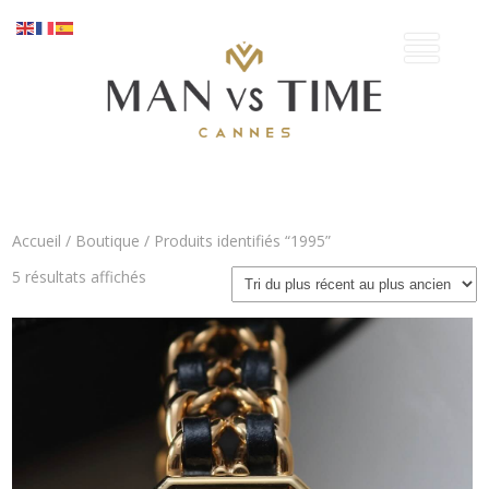
Accueil
/
Boutique
/ Produits identifiés “1995”
Trié
5 résultats affichés
du
plus
récent
au
plus
ancien