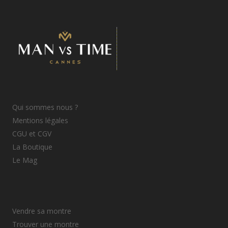
Qui sommes nous ?
Mentions légales
CGU et CGV
La Boutique
Le Mag
Vendre sa montre
Trouver une montre