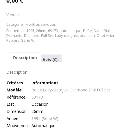
0,00
€
Vendu !
Catégorie :
Montres vendues
Étiquettes :
1995
,
26mm
,
69173
,
automatique
,
Boîte
,
Date
,
Dial
,
Diamants
,
Diamond
,
Full Set
,
Lady-datejust
,
occasion
,
Or et Acier
,
Papiers
,
Série W
Description
Avis (0)
Description
Cr
itères
Informations
Modèle
Rolex Lady-Datejust Diamond Dial Full Set
Référence
69173
État
Occasion
Dimension
26mm
Année
1995 (Série W)
Mouvement
Automatique