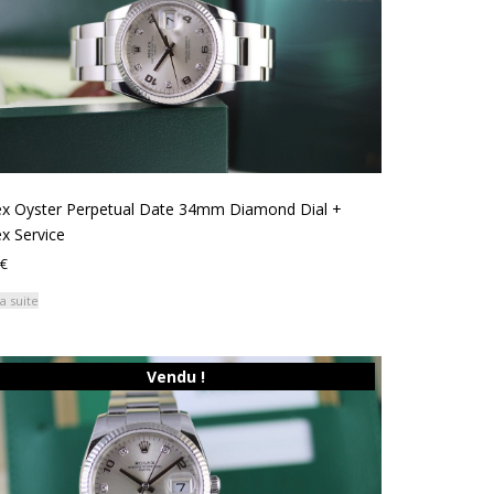
ex Oyster Perpetual Date 34mm Diamond Dial +
x Service
€
la suite
Vendu !