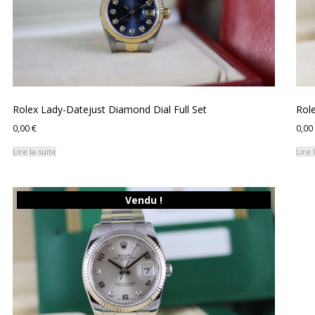
Rolex Lady-Datejust Diamond Dial Full Set
Rol
0,00
€
0,00
Lire la suite
Lire 
Vendu !