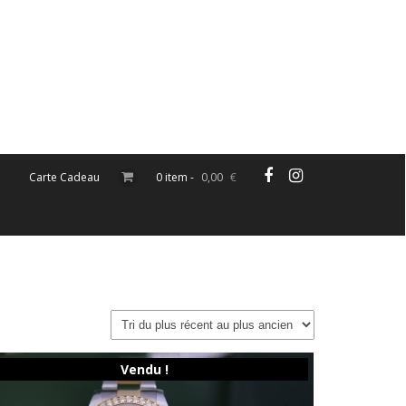
Carte Cadeau
0 item -
0,00
€
Vendu !