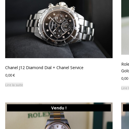
ancien
Rol
Chanel J12 Diamond Dial + Chanel Service
Gold
0,00
€
0,00
Lire la suite
Lire 
Vendu !