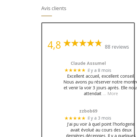
Avis clients
4,8
88 reviews
Claude Assumel
il y a 8 mois
★★★★★
Excellent accueil, excellent conseil.
Nous avons pu réserver notre montr
et venir la voir 3 jours après. Elle nou
attendait
… More
zzbob69
il y a 3 mois
★★★★★
J'ai pu voir à quel point l'horlogerie
avait évolué au cours des deux
dernières décennies. Il y a quelques