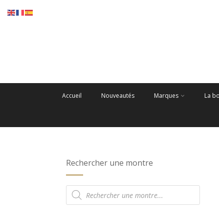
Accueil
Nouveautés
Marques
La b
Rechercher une montre
Recherche
de
produits