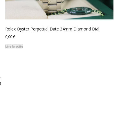
Rolex Oyster Perpetual Date 34mm Diamond Dial
0,00
€
Lire la suite
e
s