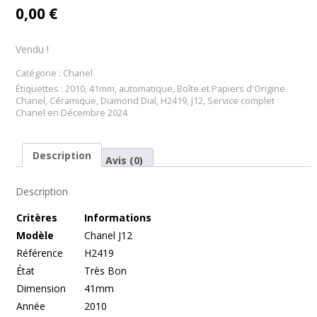
0,00
€
Vendu !
Catégorie :
Chanel
Étiquettes :
2010
,
41mm
,
automatique
,
Boîte et Papiers d'Origine
Chanel
,
Céramique
,
Diamond Dial
,
H2419
,
J12
,
Service complet
Chanel en Décembre 2024
Description
Avis (0)
Description
Cr
itères
Informations
Modèle
Chanel J12
Référence
H2419
État
Très Bon
Dimension
41mm
Année
2010