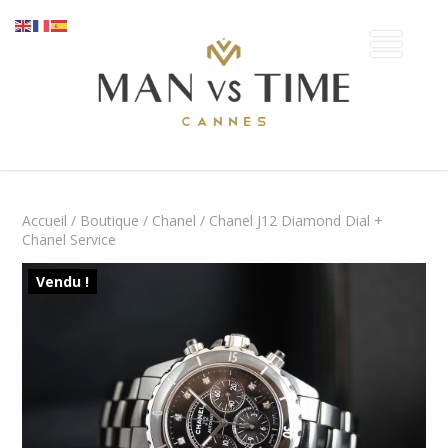
Accueil
/
Boutique
/
Chanel
/ Chanel J12 Diamond Dial +
Chanel Service
Vendu !