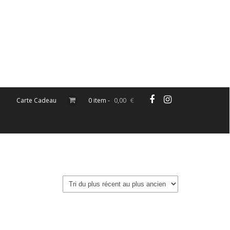
Carte Cadeau
0 item -
0,00
€