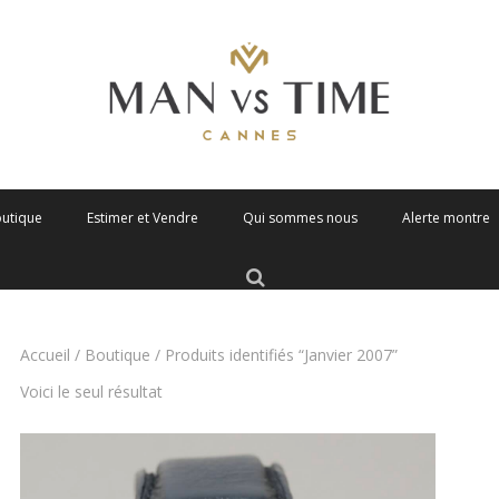
outique
Estimer et Vendre
Qui sommes nous
Alerte montre
Accueil
/
Boutique
/ Produits identifiés “Janvier 2007”
Voici le seul résultat