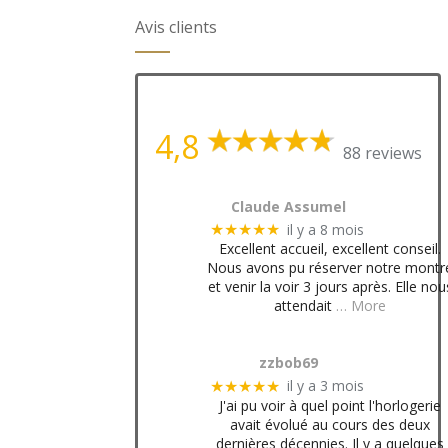
Avis clients
4,8
88 reviews
Claude Assumel
il y a 8 mois
★★★★★
Excellent accueil, excellent conseil.
Nous avons pu réserver notre montr
et venir la voir 3 jours après. Elle nou
attendait
… More
zzbob69
il y a 3 mois
★★★★★
J'ai pu voir à quel point l'horlogerie
avait évolué au cours des deux
dernières décennies. Il y a quelques