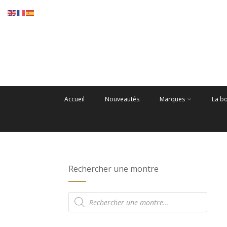
Accueil
Nouveautés
Marques
La b
Rechercher une montre
Recherche
de
produits