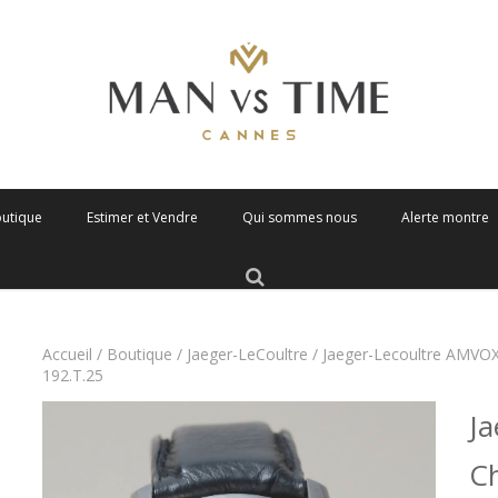
outique
Estimer et Vendre
Qui sommes nous
Alerte montre
Accueil
/
Boutique
/
Jaeger-LeCoultre
/ Jaeger-Lecoultre AMVOX
192.T.25
J
C