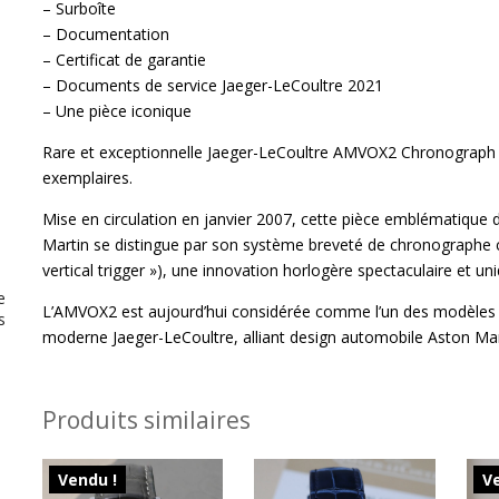
– Surboîte
– Documentation
– Certificat de garantie
– Documents de service Jaeger-LeCoultre 2021
– Une pièce iconique
Rare et exceptionnelle Jaeger-LeCoultre AMVOX2 Chronograph As
exemplaires.
Mise en circulation en janvier 2007, cette pièce emblématique d
Martin se distingue par son système breveté de chronographe 
vertical trigger »), une innovation horlogère spectaculaire et uni
e
L’AMVOX2 est aujourd’hui considérée comme l’un des modèles le
s
moderne Jaeger-LeCoultre, alliant design automobile Aston Mart
Produits similaires
Vendu !
Ve