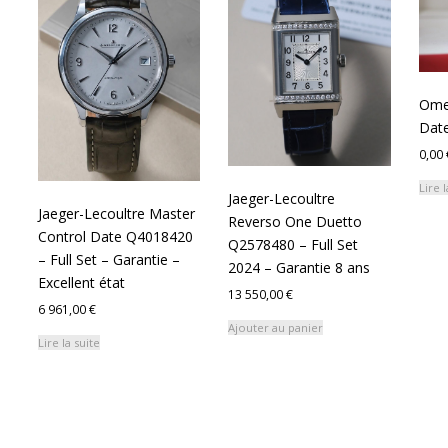
Ome
Date
0,00
Lire l
Jaeger-Lecoultre
Jaeger-Lecoultre Master
Reverso One Duetto
Control Date Q4018420
Q2578480 – Full Set
– Full Set – Garantie –
2024 – Garantie 8 ans
Excellent état
13 550,00
€
6 961,00
€
Ajouter au panier
Lire la suite