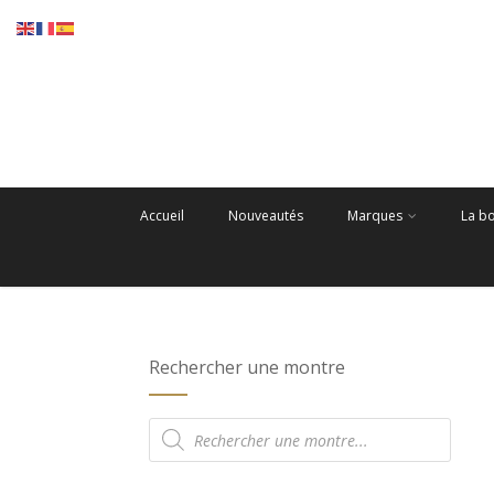
Accueil
Nouveautés
Marques
La b
Rechercher une montre
Recherche
de
produits