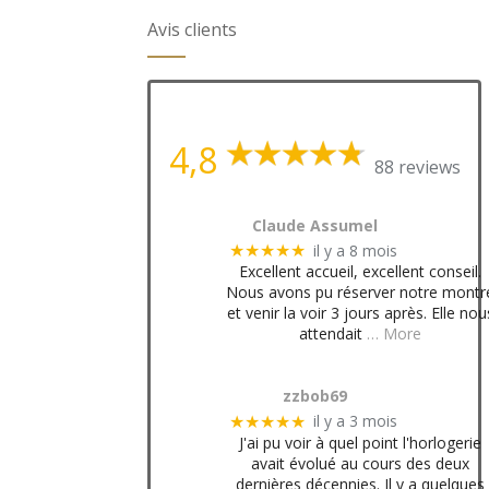
Avis clients
4,8
88 reviews
Claude Assumel
il y a 8 mois
★★★★★
Excellent accueil, excellent conseil.
Nous avons pu réserver notre montr
et venir la voir 3 jours après. Elle nou
attendait
… More
zzbob69
il y a 3 mois
★★★★★
J'ai pu voir à quel point l'horlogerie
avait évolué au cours des deux
dernières décennies. Il y a quelques