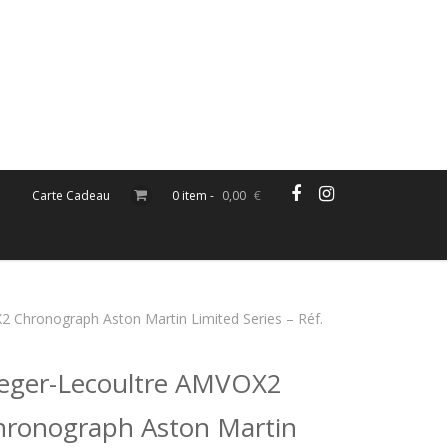
Carte Cadeau
0 item -
0,00
€
2 Chronograph Aston Martin Limited Series – Réf.
aeger-Lecoultre AMVOX2
hronograph Aston Martin