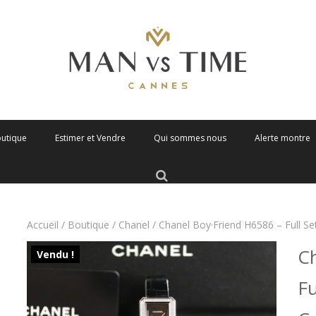
outique
Estimer et Vendre
Qui sommes nous
Alerte montre
Accueil
/
Boutique
/
Chanel
/ Chanel Boy·Friend H6586 – Full S
Ch
Vendu !
Fu