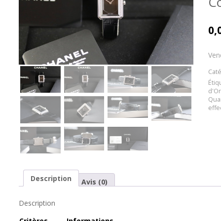
C
0,
Ven
Caté
Étiq
d'Or
Qua
effe
Description
Avis (0)
Description
Cr
itères
Informations