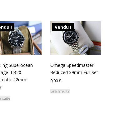
ndu !
Vendu !
tling Superocean
Omega Speedmaster
tage II B20
Reduced 39mm Full Set
omatic 42mm
0,00
€
€
Lire la suite
a suite